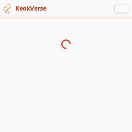
Keok
Verse