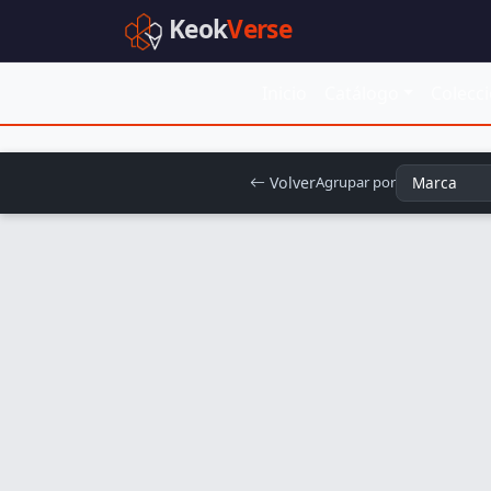
Keok
Verse
Inicio
Catálogo
Colecc
Volver
Agrupar por