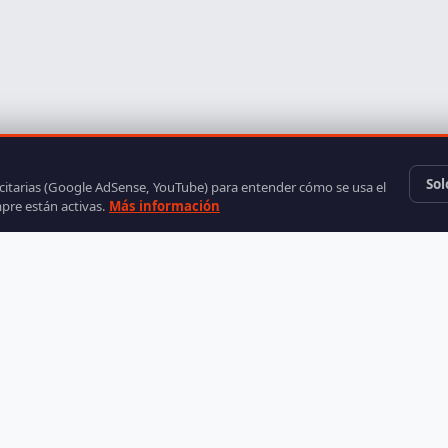
Sol
icitarias (Google AdSense, YouTube) para entender cómo se usa el
mpre están activas.
Más información