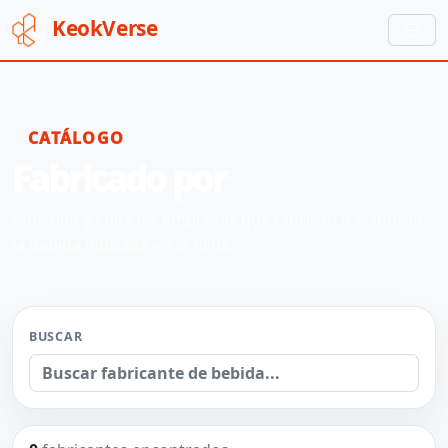
Keok
Verse
CATÁLOGO
Fabricado por
Consulta y edita las empresas que fabrican o elaboran
la bebida indicada en la ficha.
BUSCAR