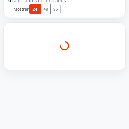
0
fabricantes encontrados
Mostrar
24
48
96