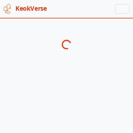
Keok
Verse