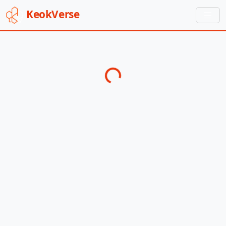
Keok
Verse