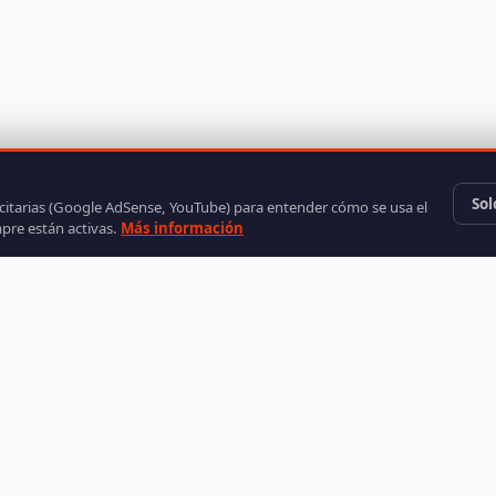
Sol
icitarias (Google AdSense, YouTube) para entender cómo se usa el
mpre están activas.
Más información