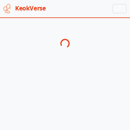
Keok
Verse