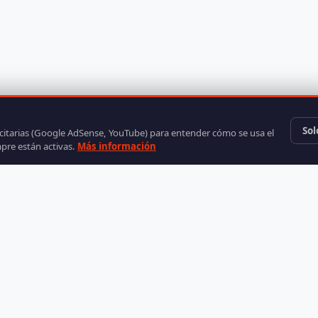
Sol
icitarias (Google AdSense, YouTube) para entender cómo se usa el
mpre están activas.
Más información