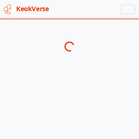
Keok
Verse