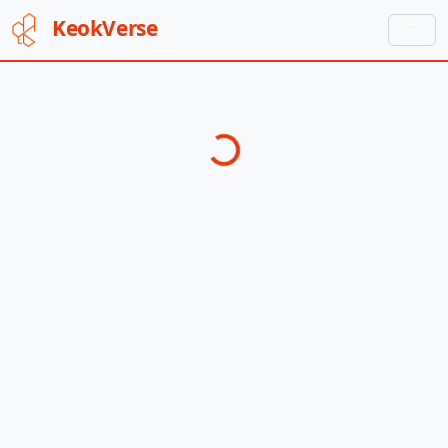
Keok
Verse