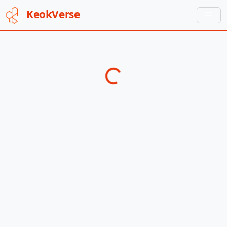
Keok
Verse