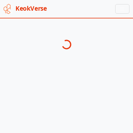
Keok
Verse