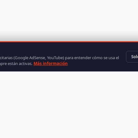
Sol
icitarias (Google AdSense, YouTube) para entender cómo se usa el
mpre están activas.
Más información