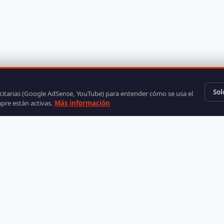
Sol
icitarias (Google AdSense, YouTube) para entender cómo se usa el
mpre están activas.
Más información