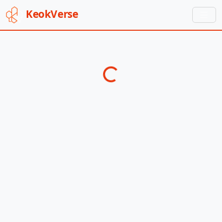
Keok
Verse