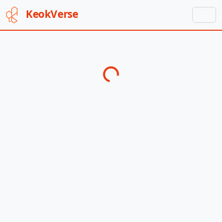
Keok
Verse