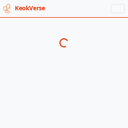
Keok
Verse