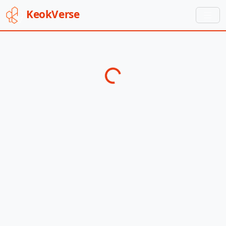
Keok
Verse