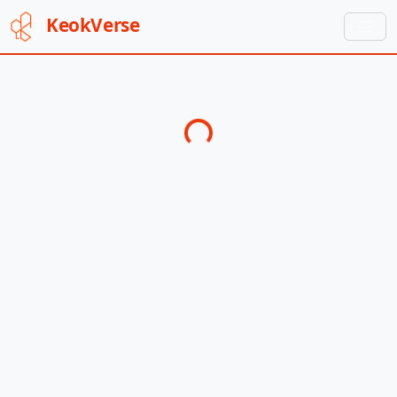
Keok
Verse