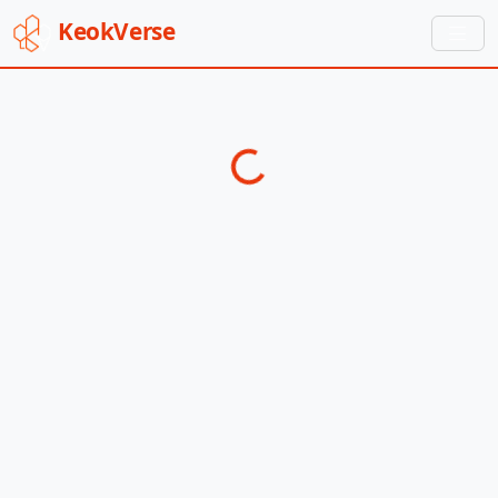
Keok
Verse