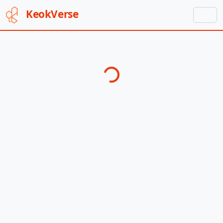
Keok
Verse