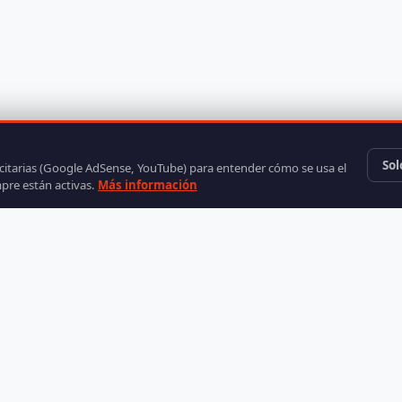
Sol
icitarias (Google AdSense, YouTube) para entender cómo se usa el
mpre están activas.
Más información