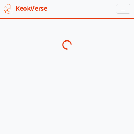
Keok
Verse