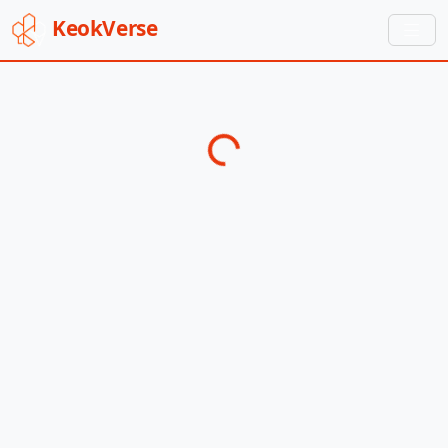
Keok
Verse