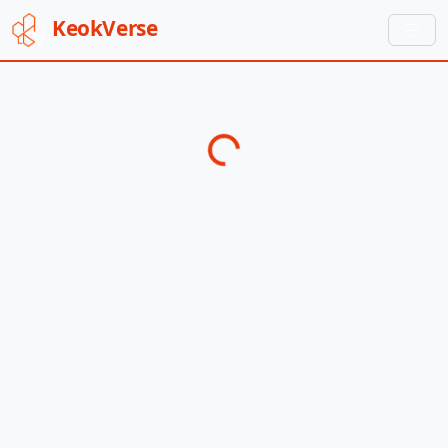
Keok
Verse