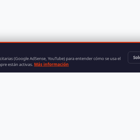
Sol
icitarias (Google AdSense, YouTube) para entender cómo se usa el
mpre están activas.
Más información