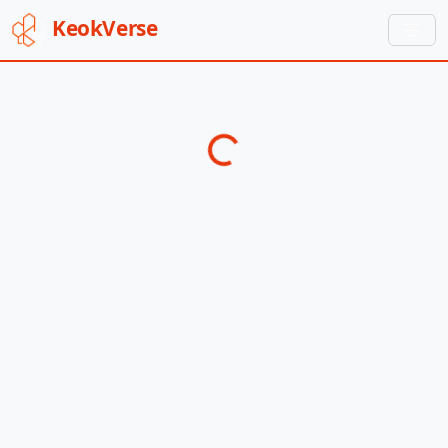
Keok
Verse