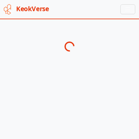
Keok
Verse