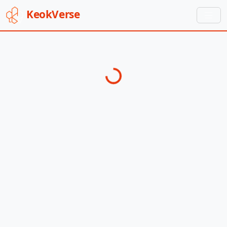
Keok
Verse