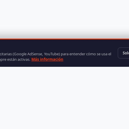
Sol
icitarias (Google AdSense, YouTube) para entender cómo se usa el
mpre están activas.
Más información