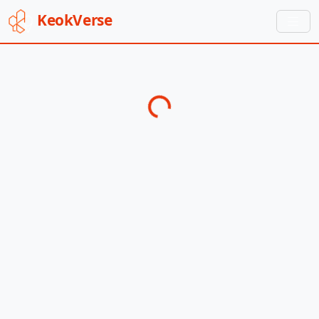
Keok
Verse