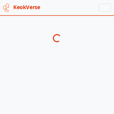
Keok
Verse