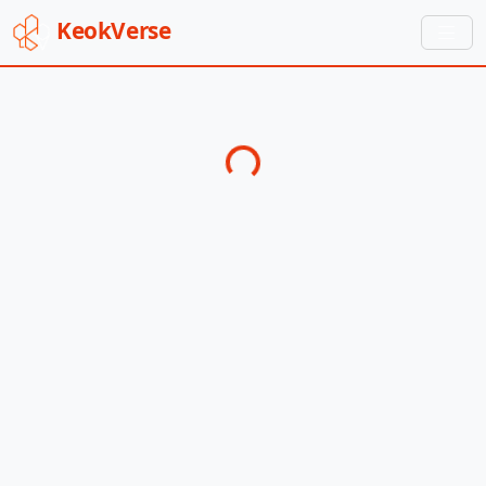
Keok
Verse