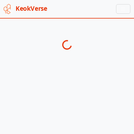
Keok
Verse