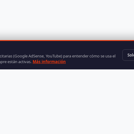
Sol
icitarias (Google AdSense, YouTube) para entender cómo se usa el
mpre están activas.
Más información