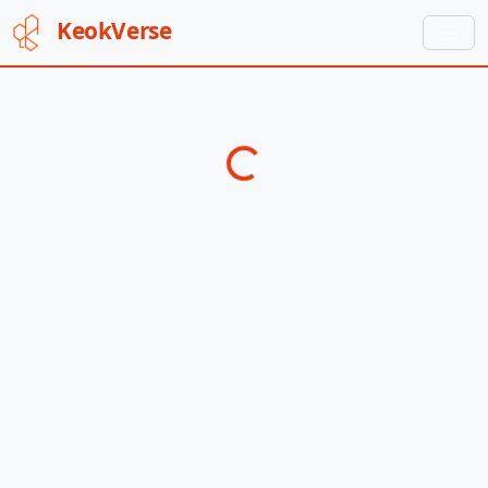
Keok
Verse