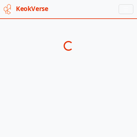
Keok
Verse