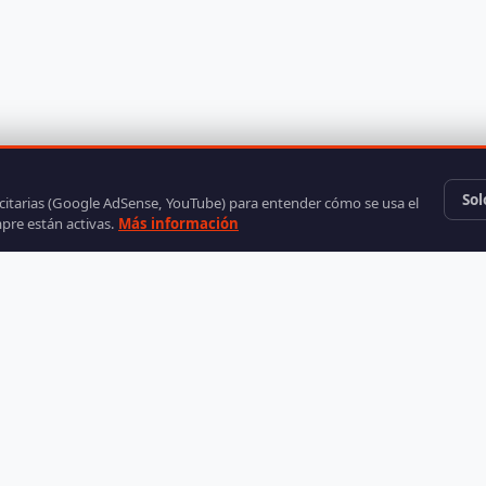
Sol
icitarias (Google AdSense, YouTube) para entender cómo se usa el
mpre están activas.
Más información