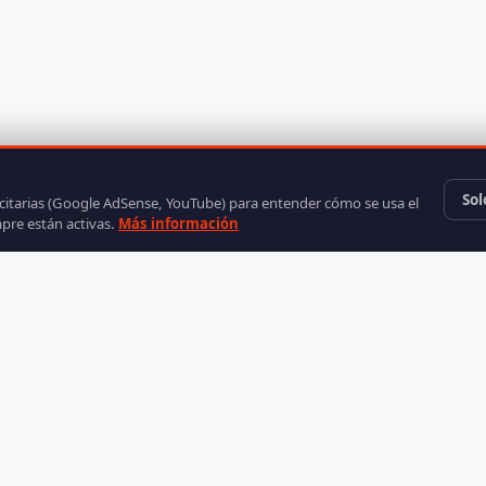
Sol
icitarias (Google AdSense, YouTube) para entender cómo se usa el
mpre están activas.
Más información