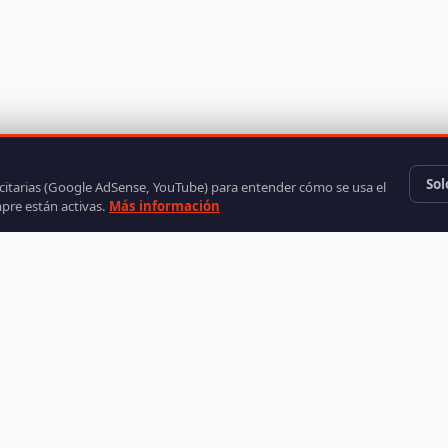
Sol
icitarias (Google AdSense, YouTube) para entender cómo se usa el
mpre están activas.
Más información