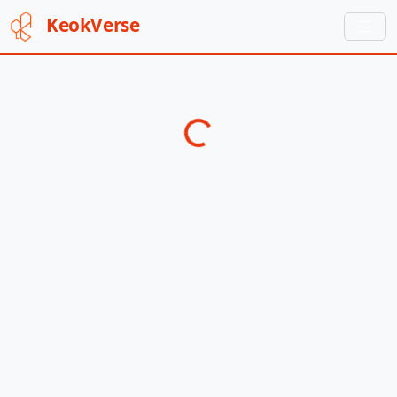
Keok
Verse