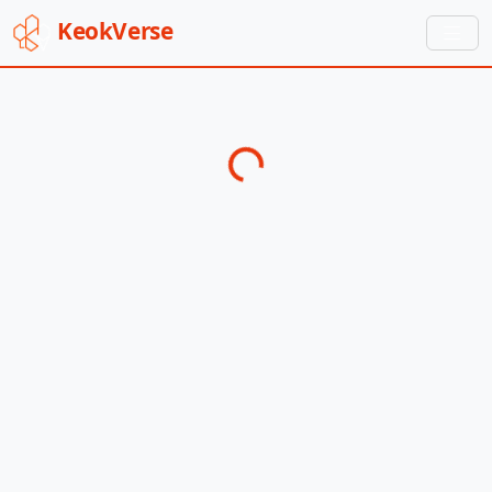
Keok
Verse