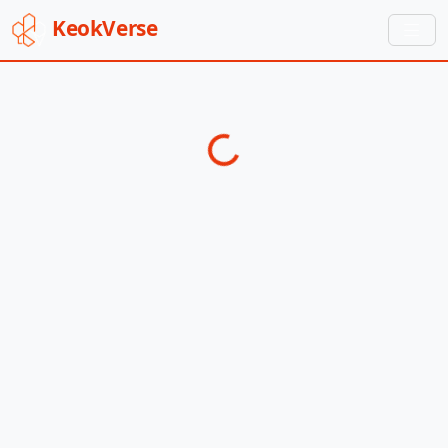
Keok
Verse