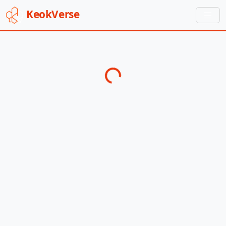
Keok
Verse