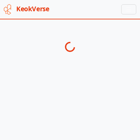
Keok
Verse