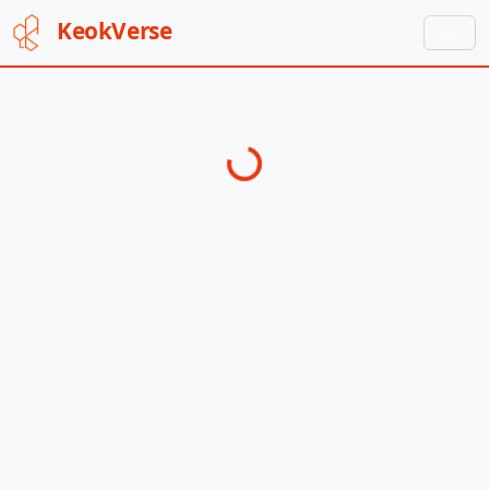
Keok
Verse