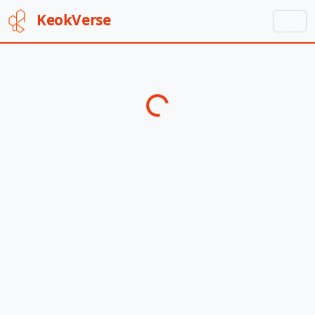
Keok
Verse