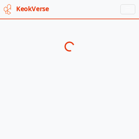
Keok
Verse