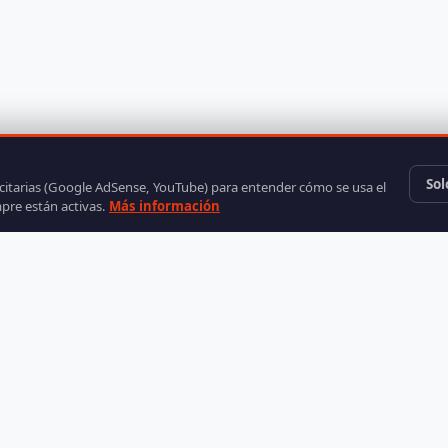
Sol
icitarias (Google AdSense, YouTube) para entender cómo se usa el
mpre están activas.
Más información