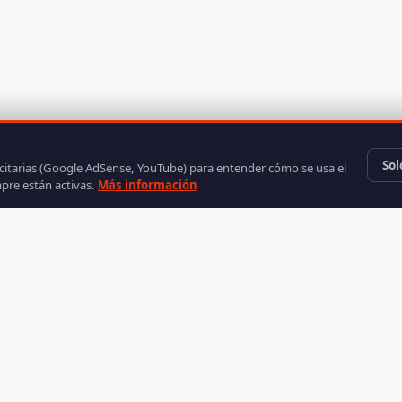
Sol
icitarias (Google AdSense, YouTube) para entender cómo se usa el
mpre están activas.
Más información